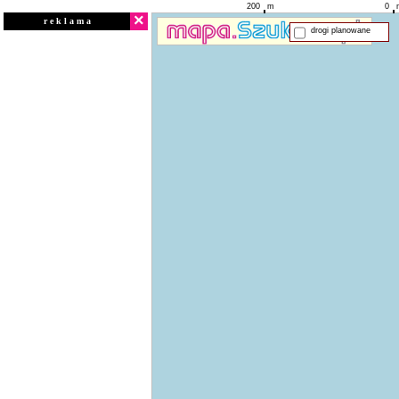
200
m
0
×
r e k l a m a
drogi planowane