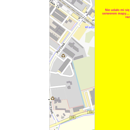
Nie udało mi się
serwerem mapy… 
raz