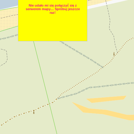
Nie udało mi się połączyć się z
serwerem mapy… Spróbuj jeszcze
raz!