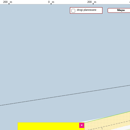
200
m
0
m
200
m
drogi planowane
Mapa
×