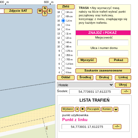
400
m
600
m
Zbliż
N
TRASA
• Aby wyznaczyć trasę,
Zdjęcie SAT
W
E
należy na liście trafień wybrać punkt
18
34 cm
S
początkowy oraz końcowy,
17
69 cm
korzystając z menu, znajdującego się
16
1,4 m
przy każdym trafieniu.
15
3 m
14
6 m
ZNAJDŹ i POKAŻ
13
11 m
Miejscowość
12
22 m
11
44 m
10
88 m
Ulica i numer domu
9
176 m
8
353 m
7
705 m
Wyczyść
Pokaż
6
1,4 km
5
3 km
Szukanie zaawansowane
4
6 km
Oddal
Środkuj
Drukuj
Linkuj
Ukryj
Środek:
–/–
LISTA TRAFIEŃ
Wybierz
●
✖
Początek
Koniec
punkt użytkownika
Punkt z linku
–/–