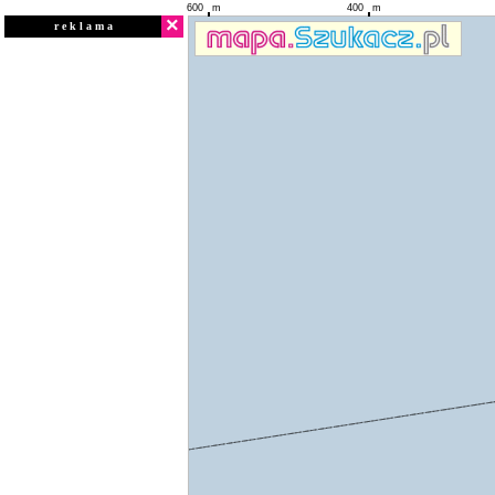
600
m
400
m
×
r e k l a m a