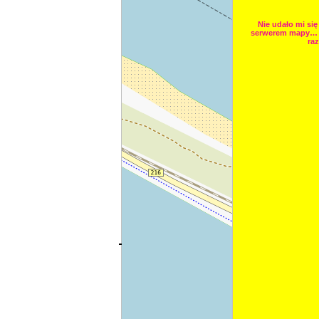
Nie udało mi się
serwerem mapy… 
raz