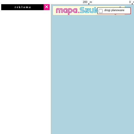
200
m
0
×
r e k l a m a
drogi planowane