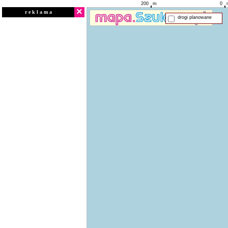
200
m
0
×
r e k l a m a
drogi planowane