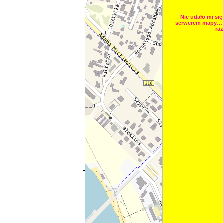
Nie udało mi się
serwerem mapy… 
raz