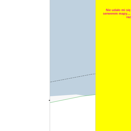
Nie udało mi się
serwerem mapy… 
raz