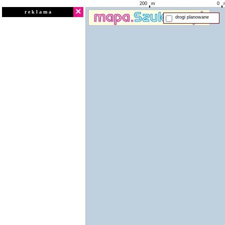
200
m
0
×
r e k l a m a
drogi planowane