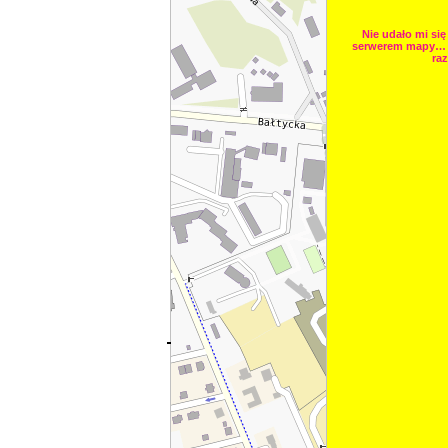
Nie udało mi się
serwerem mapy… 
raz