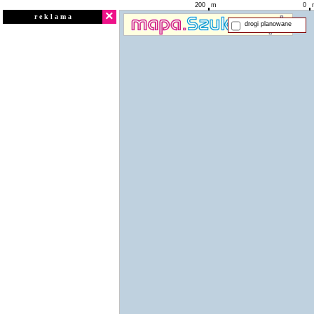
200
m
0
×
r e k l a m a
drogi planowane