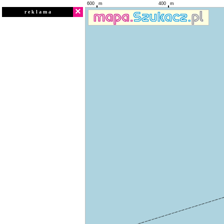
600
m
400
m
×
r e k l a m a