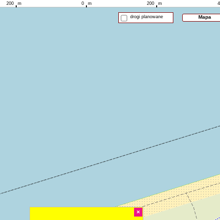
200
m
0
m
200
m
4
drogi planowane
Mapa
×