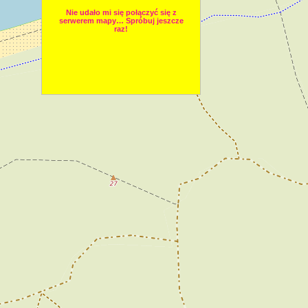
Nie udało mi się połączyć się z
serwerem mapy… Spróbuj jeszcze
raz!