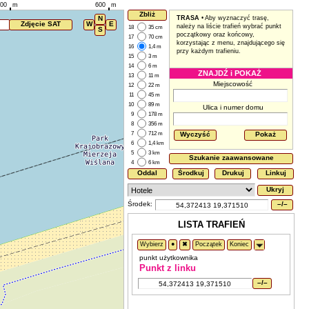
00
m
600
m
Zbliż
N
TRASA
• Aby wyznaczyć trasę,
Zdjęcie SAT
W
E
należy na liście trafień wybrać punkt
18
35 cm
S
początkowy oraz końcowy,
17
70 cm
korzystając z menu, znajdującego się
16
1,4 m
przy każdym trafieniu.
15
3 m
14
6 m
ZNAJDŹ i POKAŻ
13
11 m
Miejscowość
12
22 m
11
45 m
10
89 m
Ulica i numer domu
9
178 m
8
356 m
7
712 m
Wyczyść
Pokaż
6
1,4 km
5
3 km
Szukanie zaawansowane
4
6 km
Oddal
Środkuj
Drukuj
Linkuj
Ukryj
Środek:
–/–
LISTA TRAFIEŃ
Wybierz
●
✖
Początek
Koniec
punkt użytkownika
Punkt z linku
–/–