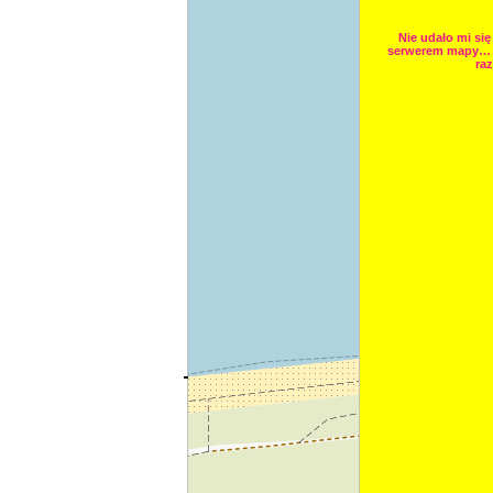
Nie udało mi się
serwerem mapy… 
raz