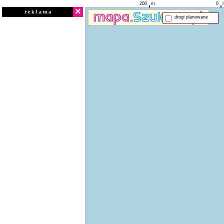
200
m
0
×
r e k l a m a
drogi planowane