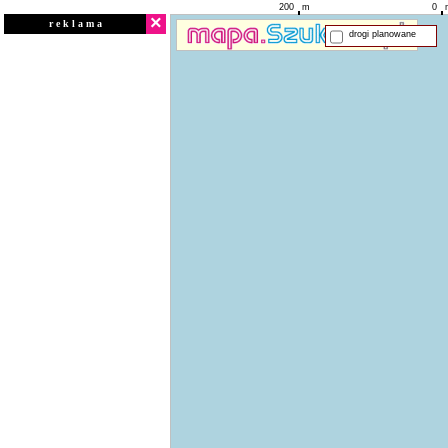
200
m
0
×
r e k l a m a
drogi planowane