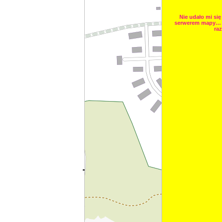
Nie udało mi się
serwerem mapy… 
raz