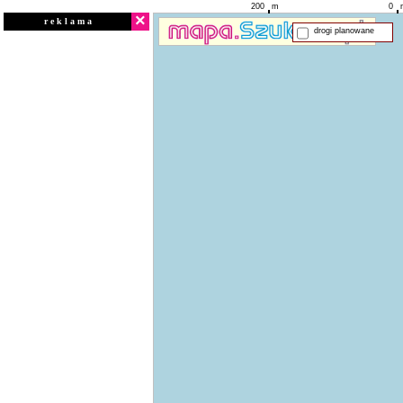
200
m
0
×
r e k l a m a
drogi planowane