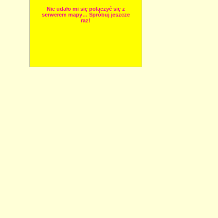
Nie udało mi się połączyć się z
serwerem mapy… Spróbuj jeszcze
raz!