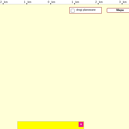
2
km
1
km
0
km
1
km
2
km
3
km
drogi planowane
Mapa
×