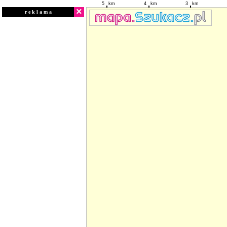
5
km
4
km
3
km
×
r e k l a m a