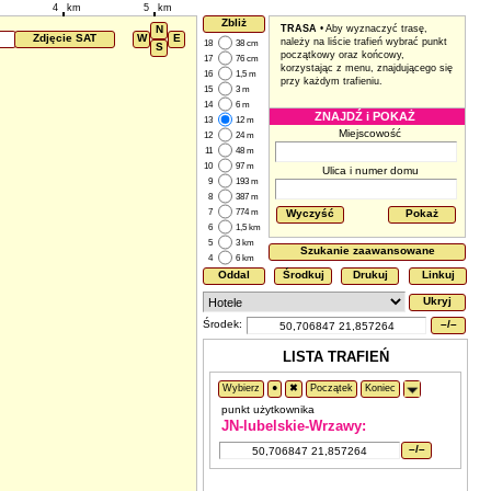
4
km
5
km
Zbliż
N
TRASA
• Aby wyznaczyć trasę,
Zdjęcie SAT
W
E
należy na liście trafień wybrać punkt
18
38 cm
S
początkowy oraz końcowy,
17
76 cm
korzystając z menu, znajdującego się
16
1,5 m
przy każdym trafieniu.
15
3 m
14
6 m
ZNAJDŹ i POKAŻ
13
12 m
Miejscowość
12
24 m
11
48 m
10
97 m
Ulica i numer domu
9
193 m
8
387 m
7
774 m
Wyczyść
Pokaż
6
1,5 km
5
3 km
Szukanie zaawansowane
4
6 km
Oddal
Środkuj
Drukuj
Linkuj
Ukryj
Środek:
–/–
LISTA TRAFIEŃ
Wybierz
●
✖
Początek
Koniec
punkt użytkownika
JN-lubelskie-Wrzawy:
–/–