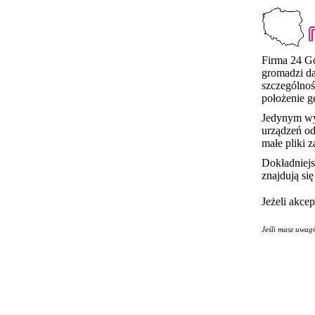
Firma 24 Go
gromadzi d
szczególnoś
położenie g
Jedynym wyj
urządzeń od
małe pliki 
Dokładniej
znajdują si
Jeżeli akce
Jeśli masz uwag