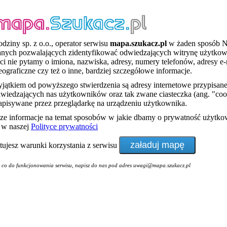
dziny sp. z o.o., operator serwisu
mapa.szukacz.pl
w żaden sposób 
anych pozwalających zidentyfikować odwiedzających witrynę użytko
ci nie pytamy o imiona, nazwiska, adresy, numery telefonów, adresy e-
eograficzne czy też o inne, bardziej szczegółowe informacje.
ątkiem od powyższego stwierdzenia są adresy internetowe przypisan
wiedzających nas użytkowników oraz tak zwane ciasteczka (ang. "cook
zapisywane przez przeglądarkę na urządzeniu użytkownika.
sze informacje na temat sposobów w jakie dbamy o prywatność użytk
ę w naszej
Polityce prywatności
ptujesz warunki korzystania z serwisu
i co do funkcjonowania serwisu, napisz do nas pod adres uwagi@mapa.szukacz.pl