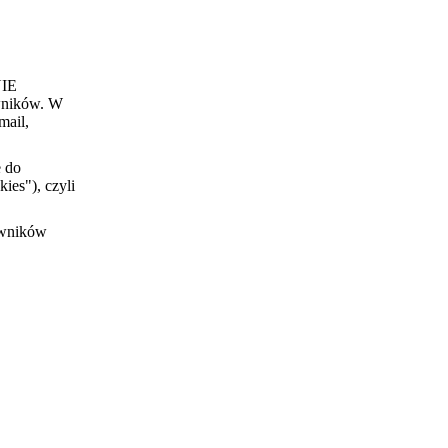
NIE
wników. W
mail,
e do
ies"), czyli
owników