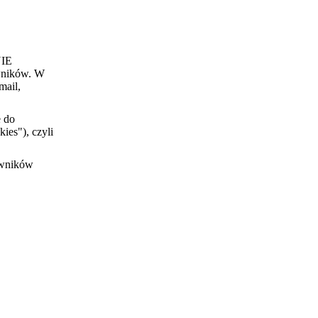
NIE
wników. W
mail,
e do
ies"), czyli
owników