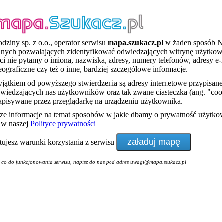
dziny sp. z o.o., operator serwisu
mapa.szukacz.pl
w żaden sposób 
anych pozwalających zidentyfikować odwiedzających witrynę użytko
ci nie pytamy o imiona, nazwiska, adresy, numery telefonów, adresy e-
eograficzne czy też o inne, bardziej szczegółowe informacje.
ątkiem od powyższego stwierdzenia są adresy internetowe przypisan
wiedzających nas użytkowników oraz tak zwane ciasteczka (ang. "cook
zapisywane przez przeglądarkę na urządzeniu użytkownika.
sze informacje na temat sposobów w jakie dbamy o prywatność użytk
ę w naszej
Polityce prywatności
ptujesz warunki korzystania z serwisu
i co do funkcjonowania serwisu, napisz do nas pod adres uwagi@mapa.szukacz.pl