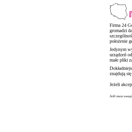
Firma 24 Go
gromadzi d
szczególnoś
położenie g
Jedynym wyj
urządzeń od
małe pliki 
Dokładniej
znajdują si
Jeżeli akce
Jeśli masz uwag