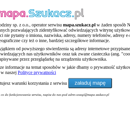
dziny sp. z o.o., operator serwisu
mapa.szukacz.pl
w żaden sposób 
anych pozwalających zidentyfikować odwiedzających witrynę użytko
ci nie pytamy o imiona, nazwiska, adresy, numery telefonów, adresy e-
eograficzne czy też o inne, bardziej szczegółowe informacje.
ątkiem od powyższego stwierdzenia są adresy internetowe przypisan
wiedzających nas użytkowników oraz tak zwane ciasteczka (ang. "cook
zapisywane przez przeglądarkę na urządzeniu użytkownika.
sze informacje na temat sposobów w jakie dbamy o prywatność użytk
ę w naszej
Polityce prywatności
ptujesz warunki korzystania z serwisu
i co do funkcjonowania serwisu, napisz do nas pod adres uwagi@mapa.szukacz.pl