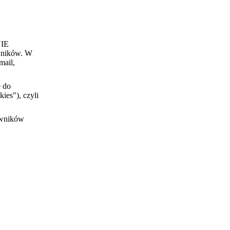
NIE
wników. W
mail,
e do
ies"), czyli
owników