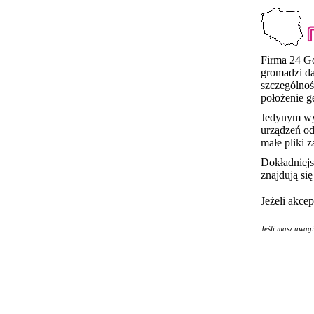
Firma 24 Go
gromadzi d
szczególnoś
położenie g
Jedynym wyj
urządzeń od
małe pliki 
Dokładniej
znajdują si
Jeżeli akce
Jeśli masz uwag